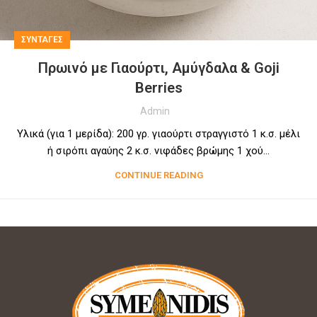
ΣΥΝΤΑΓΕΣ
Πρωινό με Γιαούρτι, Αμύγδαλα & Goji
Berries
Admin
Υλικά (για 1 μερίδα): 200 γρ. γιαούρτι στραγγιστό 1 κ.σ. μέλι
ή σιρόπι αγαύης 2 κ.σ. νιφάδες βρώμης 1 χού...
CONTINUE READING