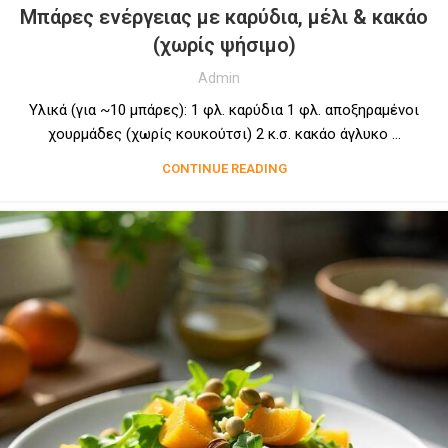
Μπάρες ενέργειας με καρύδια, μέλι & κακάο
(χωρίς ψήσιμο)
Admin
Υλικά (για ~10 μπάρες): 1 φλ. καρύδια 1 φλ. αποξηραμένοι
χουρμάδες (χωρίς κουκούτσι) 2 κ.σ. κακάο άγλυκο ...
CONTINUE READING