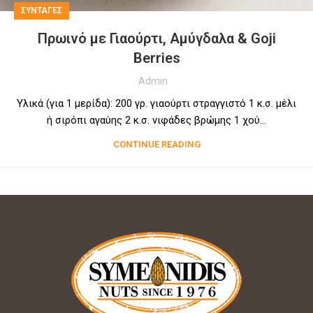
ΣΥΝΤΑΓΕΣ
Πρωινό με Γιαούρτι, Αμύγδαλα & Goji
Berries
Admin
Υλικά (για 1 μερίδα): 200 γρ. γιαούρτι στραγγιστό 1 κ.σ. μέλι
ή σιρόπι αγαύης 2 κ.σ. νιφάδες βρώμης 1 χού...
CONTINUE READING