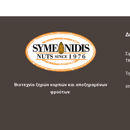
Δ
Σφ
ΤΚ
Τη
Βιοτεχνία ξηρών καρπών και αποξηραμένων
si
φρούτων.