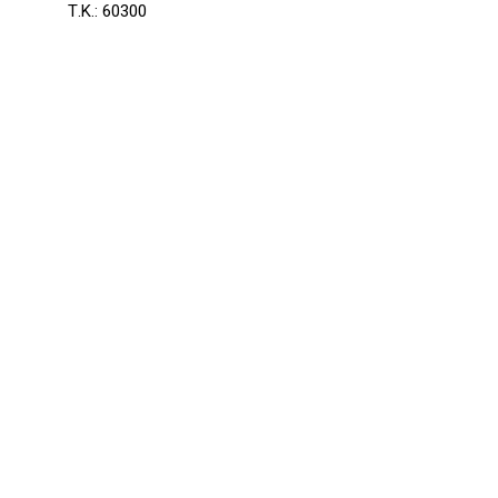
Τ.Κ.: 60300