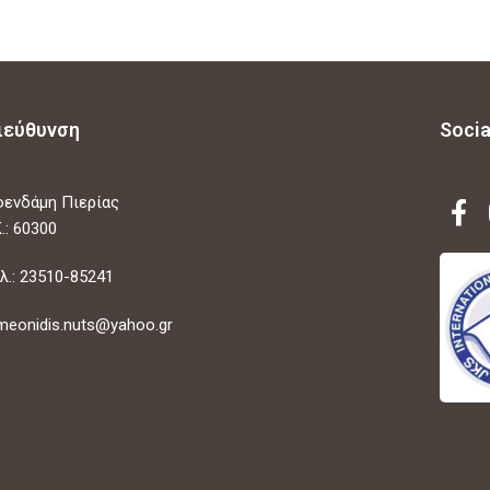
ιεύθυνση
Socia
ενδάμη Πιερίας
.: 60300
λ.: 23510-85241
meonidis.nuts@yahoo.gr