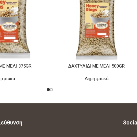
ΜΕ ΜΈΛΙ 375GR
ΔΑΧΤΥΛΊΔΙ ΜΕ ΜΈΛΙ 500GR
ητριακά
Δημητριακά
ιεύθυνση
Socia