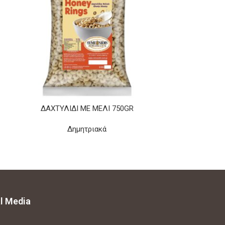
ΔΑΧΤΥΛΊΔΙ ΜΕ ΜΈΛΙ 750GR
Κ
Δημητριακά
Δ
l Media